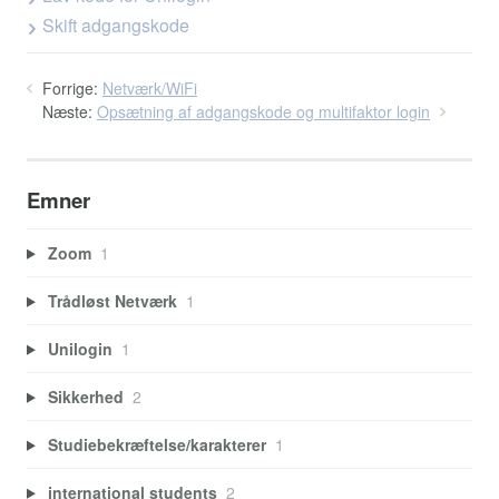
Skift adgangskode
Forrige:
Netværk/WiFi
Næste:
Opsætning af adgangskode og multifaktor login
Emner
Zoom
1
Trådløst Netværk
1
Unilogin
1
Sikkerhed
2
Studiebekræftelse/karakterer
1
international students
2