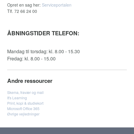
Opret en sag her:
Serviceportalen
Tlf. 72 66 24 00
ÅBNINGSTIDER TELEFON:
Mandag til torsdag: kl. 8.00 - 15.30
Fredag: kl. 8.00 - 15.00
Andre ressourcer
Skema, fravær og mail
It's Learning
Print, kopi & studiekort
Microsoft Office 365
Øvrige vejledninger